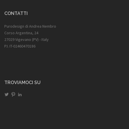
CONTATTI
Purodesign di Andrea Nembro
Corso Argentina, 24
27029 Vigevano (PV) - Italy
P.I. IT-02460470186
TROVIAMOCI SU
Visualizza
Visualizza
Visualizza
il
il
il
profilo
profilo
profilo
di
di
di
@NembroAndrea
www.pinterest.com/andreanembro
www.linkedin.com/in/andrea-
su
su
nembro-
Twitter
Pinterest
57b32320
su