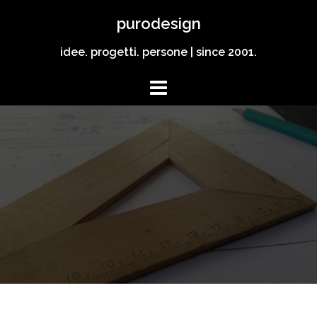
Vai
purodesign
al
contenuto
idee. progetti. persone | since 2001.