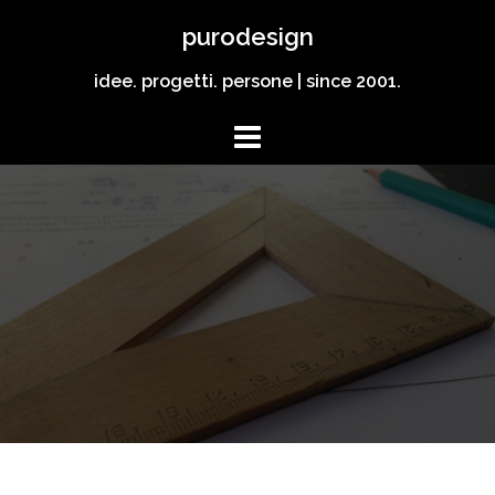
Vai
purodesign
al
contenuto
idee. progetti. persone | since 2001.