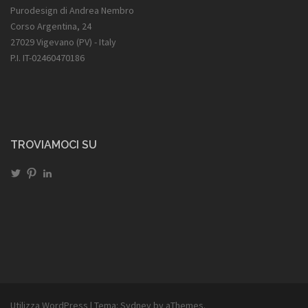
Purodesign di Andrea Nembro
Corso Argentina, 24
27029 Vigevano (PV) - Italy
P.I. IT-02460470186
TROVIAMOCI SU
Visualizza
Visualizza
Visualizza
il
il
il
profilo
profilo
profilo
di
di
di
@NembroAndrea
www.pinterest.com/andreanembro
www.linkedin.com/in/andrea-
su
su
nembro-
Twitter
Pinterest
57b32320
su
LinkedIn
Utilizza WordPress
|
Tema:
Sydney
by aThemes.