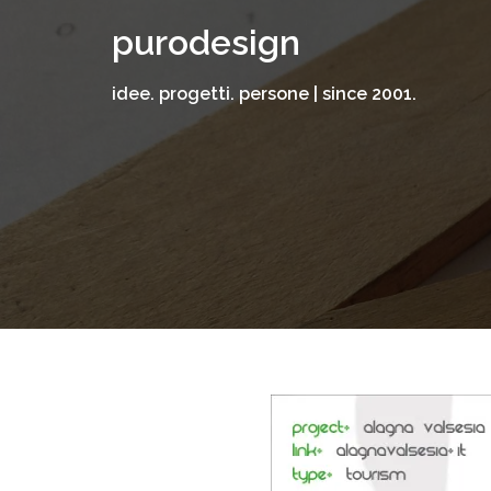
Vai
purodesign
al
contenuto
idee. progetti. persone | since 2001.