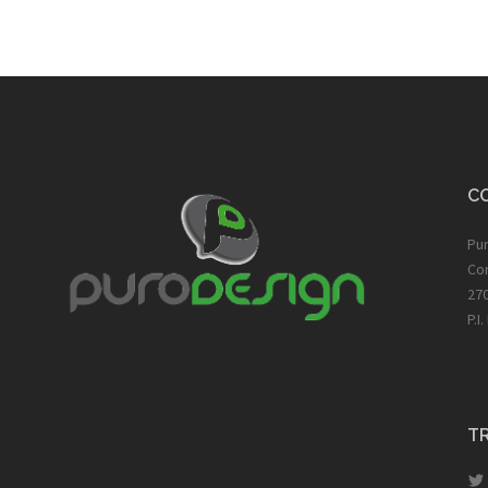
C
Pu
Cor
270
P.I
T