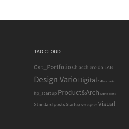
articolo
TAG CLOUD
Cat_Portfolio
Chiacchiere da LAB
Design Vario
Digital
Gallery posts
Product&Arch
hp_startup
Quote posts
Visual
Standard posts
Startup
Status posts