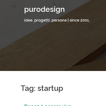
Vai
purodesign
al
contenuto
idee. progetti. persone | since 2001.
Tag: startup