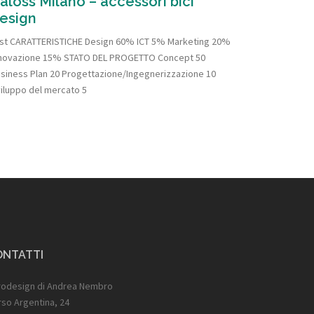
aloss Milano – accessori bici
esign
st CARATTERISTICHE Design 60% ICT 5% Marketing 20%
novazione 15% STATO DEL PROGETTO Concept 50
siness Plan 20 Progettazione/Ingegnerizzazione 10
iluppo del mercato 5
ONTATTI
rodesign di Andrea Nembro
so Argentina, 24