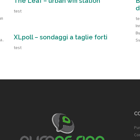
The Leaf – urban wifi station
B
d
test
un
te
In
Bu
XLpoll – sondaggi a taglie forti
a..
Sv
test
C
Pu
Cor