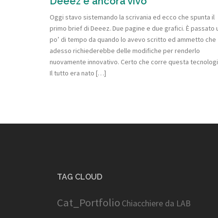
Deeez è ancora vivo
Oggi stavo sistemando la scrivania ed ecco che spunta il
primo brief di Deeez. Due pagine e due grafici. È passato 
po’ di tempo da quando lo avevo scritto ed ammetto che
adesso richiederebbe delle modifiche per renderlo
nuovamente innovativo. Certo che corre questa tecnologi
Il tutto era nato […]
TAG CLOUD
Cat_Portfolio
Chiacchiere da LAB