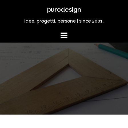
Vai
purodesign
al
contenuto
idee. progetti. persone | since 2001.